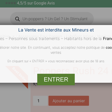
⭐⭐⭐⭐
4,5/5 sur Google Avis
La Vente est interdite aux Mineurs et
sition
Accessoires Pour Poppers
Lubrifiant Intime
Hygiène
es – Personnes sous traitements – Habitants hors de la
Fran
liorer notre site. En continuant, vous acceptez notre politique de
coo
ventes
En cliquant sur « ENTRER » vous reconnaissez avoir plus de 18 ans
Poppers Rush 24
Best Seller
ENTRER
9,90
€
Ajouter au panier