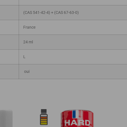
(CAS 541-42-4) + (CAS 67-63-0)
France
24 ml
L
oui