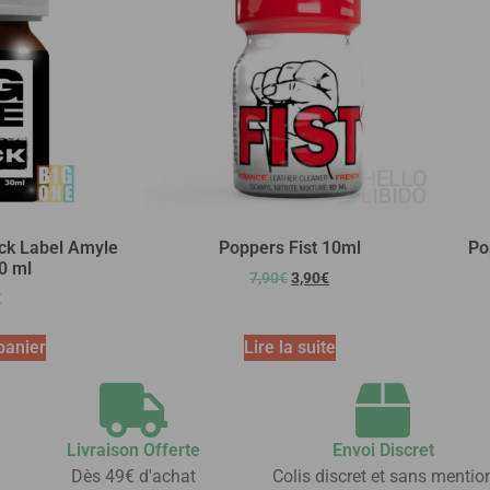
ck Label Amyle
Poppers Fist 10ml
Po
0 ml
7,90
€
3,90
€
€
panier
Lire la suite
Livraison Offerte
Envoi Discret
Dès 49€ d'achat
Colis discret et sans mentio