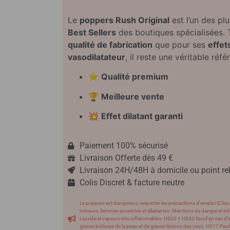
Le
poppers Rush Original
est l’un des pl
Best Sellers
des boutiques spécialisées. 
qualité de fabrication
que pour ses
effet
vasodilatateur
, il reste une véritable réfé
⭐
Qualité premium
🏆
Meilleure vente
💥
Effet dilatant garanti
Paiement 100% sécurisé
Livraison Offerte dès 49 €
Livraison 24H/48H à domicile ou point rel
Colis Discret & facture neutre
Le poppers est dangereux, respecter les précautions d'emploi (Cliquer 
mineurs, femmes enceintes et allaitantes. Mentions de danger et inf
Liquide et vapeurs très inflammables. H302 + H332 Nocif en cas d
graves brûlures de la peau et de graves lésions des yeux. H317 Peu