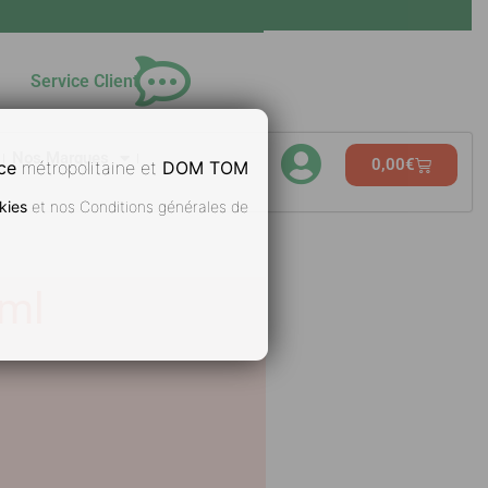
Service Client
Nos Marques
0,00
€
ce
métropolitaine et
DOM TOM
kies
et nos Conditions générales de
 ml