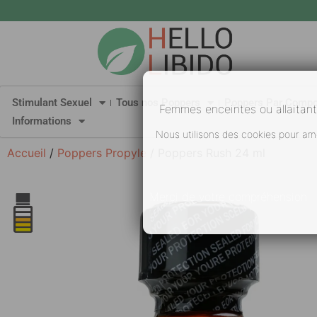
Stimulant Sexuel
Tous nos Poppers
Poppers Par Compo
Femmes enceintes ou allaitant
Informations
Nous utilisons des cookies pour amé
Accueil
/
Poppers Propyle
/ Poppers Rush 24 ml
Merci
de votre compréhension