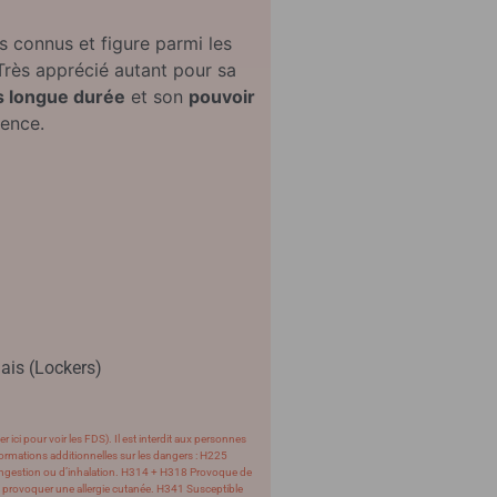
us connus et figure parmi les
Très apprécié autant pour sa
s longue durée
et son
pouvoir
rence.
ais (Lockers)
ici pour voir les FDS). Il est interdit aux personnes
ormations additionnelles sur les dangers : H225
’ingestion ou d’inhalation. H314 + H318 Provoque de
t provoquer une allergie cutanée. H341 Susceptible