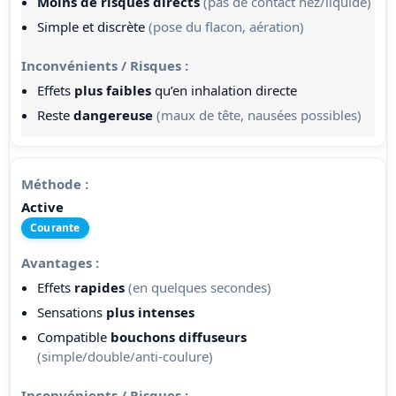
Moins de risques directs
(pas de contact nez/liquide)
Simple et discrète
(pose du flacon, aération)
Effets
plus faibles
qu’en inhalation directe
Reste
dangereuse
(maux de tête, nausées possibles)
Active
Courante
Effets
rapides
(en quelques secondes)
Sensations
plus intenses
Compatible
bouchons diffuseurs
(simple/double/anti-coulure)