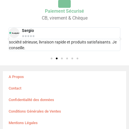
Paiement Sécurisé
CB, virement & Chèque
Sergio
⭐⭐⭐⭐⭐
e
société sérieuse, livraison rapide et produits satisfaisants. Je
Exc
conseille.
pla
A Propos
Contact
Confidentialité des données
Conditions Générales de Ventes
Mentions Légales