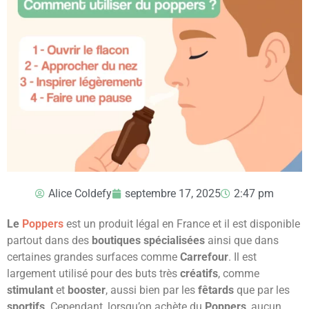
Alice Coldefy
septembre 17, 2025
2:47 pm
Le
Poppers
est un produit légal en France et il est disponible
partout dans des
boutiques spécialisées
ainsi que dans
certaines grandes surfaces comme
Carrefour
. Il est
largement utilisé pour des buts très
créatifs
, comme
stimulant
et
booster
, aussi bien par les
fêtards
que par les
sportifs
. Cependant, lorsqu’on achète du
P
oppers
, aucun