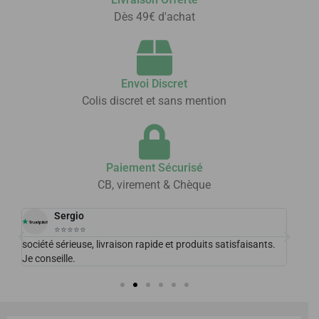
Dès 49€ d'achat
Envoi Discret
Colis discret et sans mention
Paiement Sécurisé
CB, virement & Chèque
Sergio
⭐⭐⭐⭐⭐
 de
société sérieuse, livraison rapide et produits satisfaisants.
Excel
Je conseille.
plais