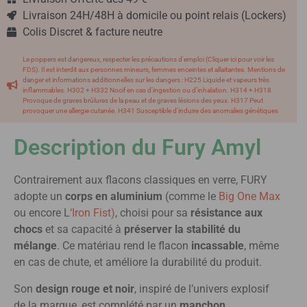
Livraison 24H/48H à domicile ou point relais (Lockers)
Colis Discret & facture neutre
Le poppers est dangereux, respecter les précautions d'emploi (Cliquer ici pour voir les
FDS). Il est interdit aux personnes mineurs, femmes enceintes et allaitantes. Mentions de
danger et informations additionnelles sur les dangers : H225 Liquide et vapeurs très
inflammables. H302 + H332 Nocif en cas d’ingestion ou d’inhalation. H314 + H318
Provoque de graves brûlures de la peau et de graves lésions des yeux. H317 Peut
provoquer une allergie cutanée. H341 Susceptible d'induire des anomalies génétiques
Description du Fury Amyl
Contrairement aux flacons classiques en verre, FURY
adopte un
corps en aluminium
(comme le
Big One Max
ou encore L
‘Iron Fist)
, choisi pour sa
résistance aux
chocs
et sa capacité à
préserver la stabilité du
mélange
. Ce matériau rend le flacon
incassable
, même
en cas de chute, et améliore la durabilité du produit.
Son
design rouge et noir
, inspiré de l’univers explosif
de la marque, est complété par un
manchon