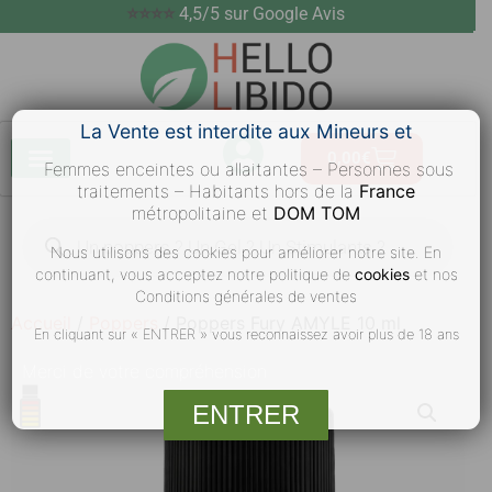
⭐⭐⭐⭐
4,5/5 sur Google Avis
La Vente est interdite aux Mineurs et
0,00
€
Femmes enceintes ou allaitantes – Personnes sous
traitements – Habitants hors de la
France
métropolitaine et
DOM TOM
Nous utilisons des cookies pour améliorer notre site. En
continuant, vous acceptez notre politique de
cookies
et nos
Conditions générales de ventes
Accueil
/
Poppers
/ Poppers Fury AMYLE 10 ml
En cliquant sur « ENTRER » vous reconnaissez avoir plus de 18 ans
Merci
de votre compréhension
ENTRER