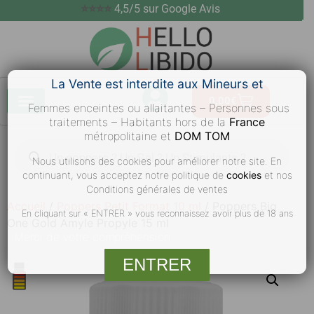
⭐⭐⭐⭐
4,5/5 sur Google Avis
La Vente est interdite aux Mineurs et
0,00
€
Femmes enceintes ou allaitantes – Personnes sous
traitements – Habitants hors de la
France
métropolitaine et
DOM TOM
Nous utilisons des cookies pour améliorer notre site. En
continuant, vous acceptez notre politique de
cookies
et nos
Conditions générales de ventes
Accueil
/
Poppers Petit Format 10 ml
/ Poppers Big
En cliquant sur « ENTRER » vous reconnaissez avoir plus de 18 ans
One Gold Amyle Propyle 15 ml
Merci
de votre compréhension
ENTRER