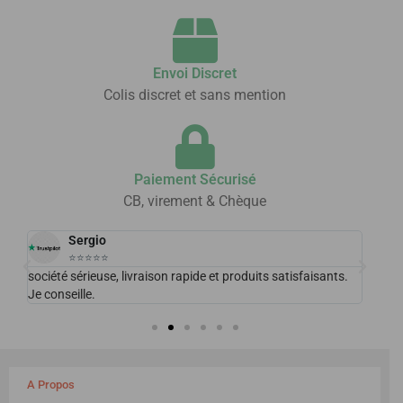
Envoi Discret
Colis discret et sans mention
Paiement Sécurisé
CB, virement & Chèque
Sergio
⭐⭐⭐⭐⭐
 de
société sérieuse, livraison rapide et produits satisfaisants.
Excel
Je conseille.
plais
A Propos