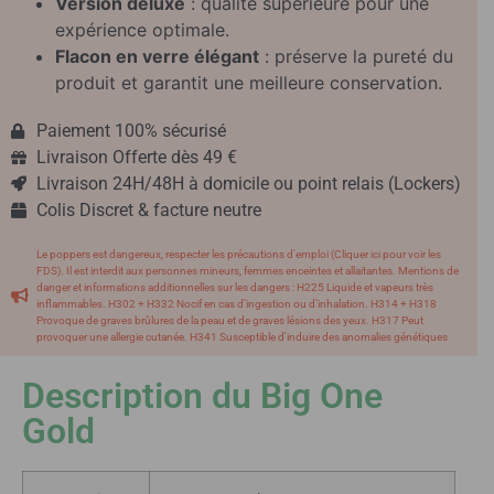
Version deluxe
: qualité supérieure pour une
expérience optimale.
Flacon en verre élégant
: préserve la pureté du
produit et garantit une meilleure conservation.
Paiement 100% sécurisé
Livraison Offerte dès 49 €
Livraison 24H/48H à domicile ou point relais (Lockers)
Colis Discret & facture neutre
Le poppers est dangereux, respecter les précautions d'emploi (Cliquer ici pour voir les
FDS). Il est interdit aux personnes mineurs, femmes enceintes et allaitantes. Mentions de
danger et informations additionnelles sur les dangers : H225 Liquide et vapeurs très
inflammables. H302 + H332 Nocif en cas d’ingestion ou d’inhalation. H314 + H318
Provoque de graves brûlures de la peau et de graves lésions des yeux. H317 Peut
provoquer une allergie cutanée. H341 Susceptible d'induire des anomalies génétiques
Description du Big One
Gold