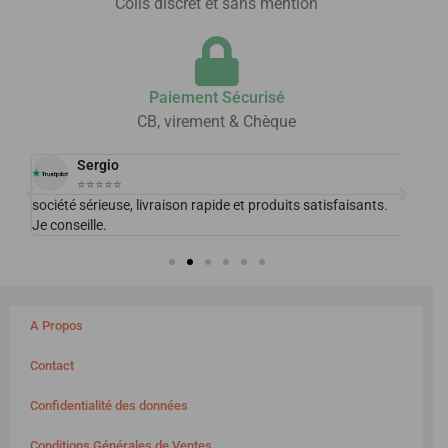
Colis discret et sans mention
Paiement Sécurisé
CB, virement & Chèque
Sergio
⭐⭐⭐⭐⭐
 de
société sérieuse, livraison rapide et produits satisfaisants.
Excel
Je conseille.
plais
A Propos
Contact
Confidentialité des données
Conditions Générales de Ventes