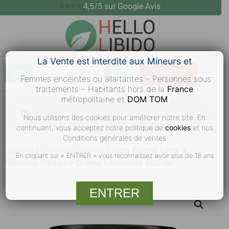
⭐⭐⭐⭐
4,5/5 sur Google Avis
La Vente est interdite aux Mineurs et
0,00
€
Femmes enceintes ou allaitantes – Personnes sous
traitements – Habitants hors de la
France
métropolitaine et
DOM TOM
Nous utilisons des cookies pour améliorer notre site. En
continuant, vous acceptez notre politique de
cookies
et nos
Conditions générales de ventes
Accueil
/
Lubrifiant Intime
/ Eros Fisting Ultra X
En cliquant sur « ENTRER » vous reconnaissez avoir plus de 18 ans
Relaxing Pleasure Crème lubrifiante 500 ml
Merci
de votre compréhension
ENTRER