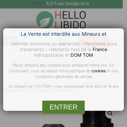
⭐⭐⭐⭐
4,5/5 sur Google Avis
La Vente est interdite aux Mineurs et
0,00
€
Femmes enceintes ou allaitantes – Personnes sous
traitements – Habitants hors de la
France
métropolitaine et
DOM TOM
Nous utilisons des cookies pour améliorer notre site. En
continuant, vous acceptez notre politique de
cookies
et nos
Conditions générales de ventes
Accueil
/
Accessoires Pour Poppers
/ Bouchon
En cliquant sur « ENTRER » vous reconnaissez avoir plus de 18 ans
Inhalateur Pour Poppers Bazooka
Merci
de votre compréhension
ENTRER